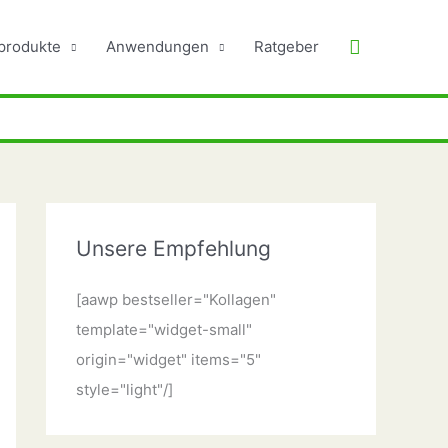
Suchen
produkte
Anwendungen
Ratgeber
Unsere Empfehlung
[aawp bestseller="Kollagen"
template="widget-small"
origin="widget" items="5"
style="light"/]