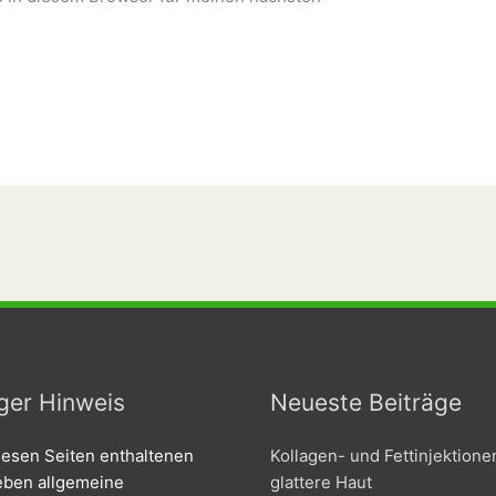
ger Hinweis
Neueste Beiträge
iesen Seiten enthaltenen
Kollagen- und Fettinjektione
geben allgemeine
glattere Haut