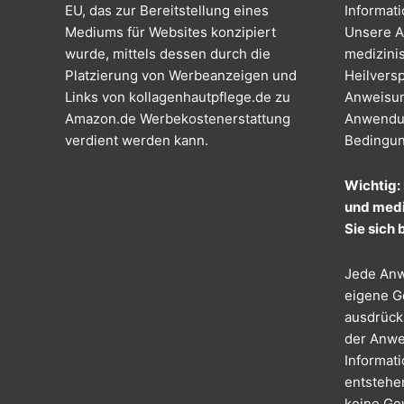
EU, das zur Bereitstellung eines
Informat
Mediums für Websites konzipiert
Unsere Ar
wurde, mittels dessen durch die
medizinis
Platzierung von Werbeanzeigen und
Heilvers
Links von kollagenhautpflege.de zu
Anweisun
Amazon.de Werbekostenerstattung
Anwendu
verdient werden kann.
Bedingun
Wichtig:
und medi
Sie sich 
Jede Anw
eigene Ge
ausdrückl
der Anwe
Informat
entstehe
keine Gew