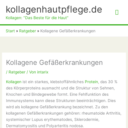
Zum
kollagenhautpflege.de
Inhalt
Hau
springen
Kollagen: "Das Beste für die Haut"
Start
Ratgeber
Kollagene Gefäßerkrankungen
Kollagene Gefäßerkrankungen
/
Ratgeber
/ Von
intarix
Kollagen
ist ein starkes, klebstoffähnliches
Protein
, das 30 %
des Körperproteins ausmacht und die Struktur von Sehnen,
Knochen und Bindegewebe formt. Eine Fehlfunktion des
Immunsystems kann diese Strukturen beeinträchtigen. Dies
wird als kollagene Gefäßerkrankung bezeichnet. Zu den
kollagenen Gefäßerkrankungen gehören: rheumatoide Arthritis,
systemischer Lupus erythematodes, Sklerodermie,
Dermatomyositis und Polyarteritis nodosa.